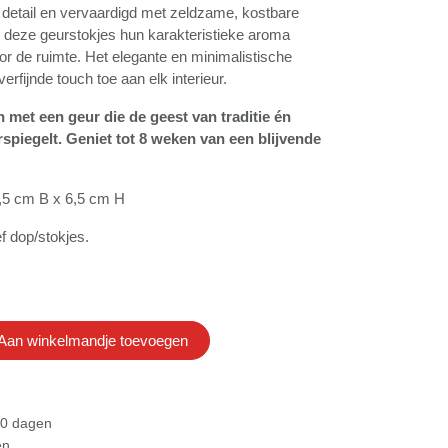
or detail en vervaardigd met zeldzame,
, verspreiden deze geurstokjes hun
 subtiel maar langdurig door de ruimte. Het
tische design voegt daarbij een verfijnde
rieur.
reken met een geur die de geest van
elegantie weerspiegelt. Geniet tot 8
ende geurbeleving.
 6,5 cm B x 6,5 cm H
usief dop/stokjes.
Aan winkelmandje toevoegen