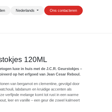
Nederlands
Ons contacteren
stokjes 120ML
ngetogen luxe in huis met de J.C.R.
eurervaring geïnspireerd op het erfgoed
ul.
isse tonen van bergamot en clementine,
hart van vetiver, patchouli, labdanum en
 kaneel en kardemom. Deze verfijnde
t in een warme basis van amber,
nille – een geur die zowel kalmeert als