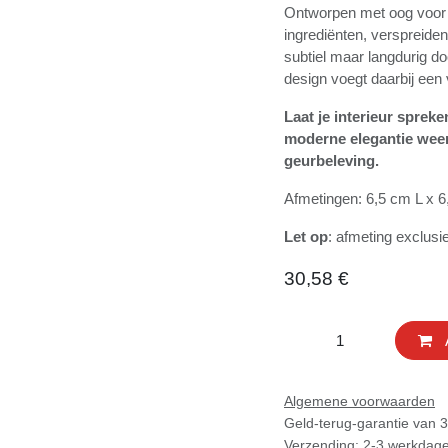
intrigeert.
Ontworpen met oog vo
kostbare ingrediënten
karakteristieke aroma
elegante en minimalis
touch toe aan elk inte
Laat je interieur sp
traditie én moderne 
weken van een blijv
Afmetingen: 6,5 cm L x
Let op
: afmeting excl
30,58
€