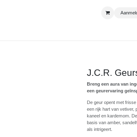
Aanmelden
Shop
Contact
Online Check-in form
Activiteiten
J.C.R. Geur
Breng een aura van i
Geurstokjes – een g
van Jean Cesar Rebo
De geur opent met fr
gevolgd door een rijk 
kruidige accenten als
melange komt tot rus
sandelhout, leer en va