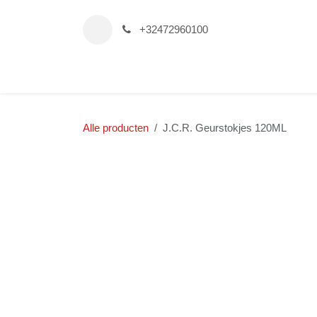
Overslaan naar inhoud
+32472960100
Startpagina
Onze verblijven te Lommel
Alle producten
J.C.R. Geurstokjes 120ML